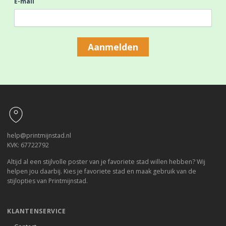
E-mail
Aanmelden
Footer
help@printmijnstad.nl
KVK: 67722792
Altijd al een stijlvolle poster van je favoriete stad willen hebben? Wij
helpen jou daarbij. Kies je favoriete stad en maak gebruik van de
stijlopties van Printmijnstad.
KLANTENSERVICE