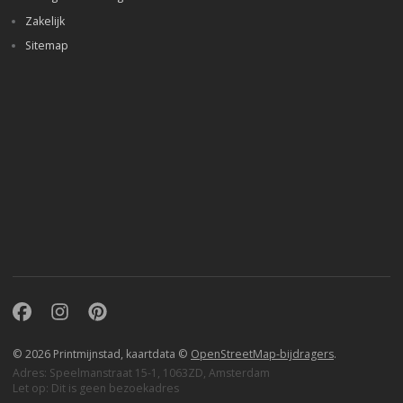
Zakelijk
Sitemap
Facebook
Instagram
Pinterest
© 2026 Printmijnstad, kaartdata ©
OpenStreetMap-bijdragers
.
Adres: Speelmanstraat 15-1, 1063ZD, Amsterdam
Let op: Dit is geen bezoekadres