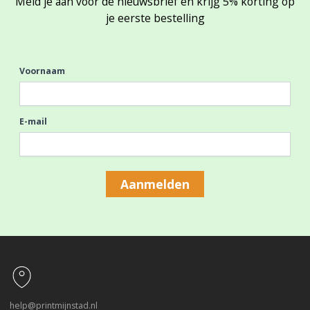
Meld je aan voor de nieuwsbrief en krijg 5% korting op
je eerste bestelling
Voornaam
E-mail
Aanmelden
Footer
help@printmijnstad.nl