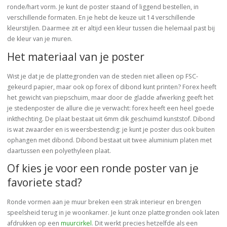
ronde/hart vorm. Je kunt de poster staand of liggend bestellen, in
verschillende formaten. En je hebt de keuze uit 14 verschillende
kleurstijlen. Daarmee zit er altijd een kleur tussen die helemaal past bij
de kleur van je muren.
Het materiaal van je poster
Wist je dat je de plattegronden van de steden niet alleen op FSC-
gekeurd papier, maar ook op forex of dibond kunt printen? Forex heeft
het gewicht van piepschuim, maar door de gladde afwerking geeft het
je stedenposter de allure die je verwacht: forex heeft een heel goede
inkthechting. De plaat bestaat uit 6mm dik geschuimd kunststof. Dibond
is wat zwaarder en is weersbestendig: je kunt je poster dus ook buiten
ophangen met dibond. Dibond bestaat uit twee aluminium platen met
daartussen een polyethyleen plaat.
Of kies je voor een ronde poster van je
favoriete stad?
Ronde vormen aan je muur breken een strak interieur en brengen
speelsheid terug in je woonkamer. Je kunt onze plattegronden ook laten
afdrukken op een
muurcirkel
. Dit werkt precies hetzelfde als een