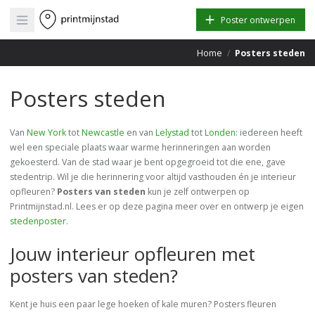
Open main menu
Poster ontwerpen
Home
/
Posters steden
Posters steden
Van
New York
tot
Newcastle
en van
Lelystad
tot
Londen
: iedereen heeft
wel een speciale plaats waar warme herinneringen aan worden
gekoesterd. Van de stad waar je bent opgegroeid tot die ene, gave
stedentrip. Wil je die herinnering voor altijd vasthouden én je interieur
opfleuren?
Posters van steden
kun je zelf ontwerpen op
Printmijnstad.nl. Lees er op deze pagina meer over en ontwerp je eigen
stedenposter
.
Jouw interieur opfleuren met
posters van steden?
Kent je huis een paar lege hoeken of kale muren? Posters fleuren