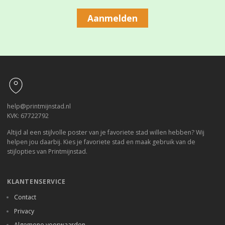
Aanmelden
Footer
help@printmijnstad.nl
KVK: 67722792
Altijd al een stijlvolle poster van je favoriete stad willen hebben? Wij
helpen jou daarbij. Kies je favoriete stad en maak gebruik van de
stijlopties van Printmijnstad.
KLANTENSERVICE
Contact
Privacy
Algemene voorwaarden