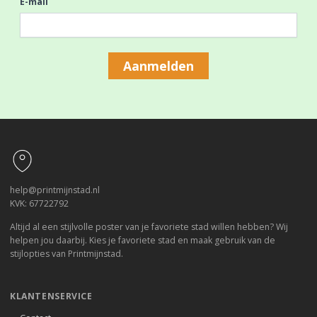
E-mail
Aanmelden
Footer
help@printmijnstad.nl
KVK: 67722792
Altijd al een stijlvolle poster van je favoriete stad willen hebben? Wij
helpen jou daarbij. Kies je favoriete stad en maak gebruik van de
stijlopties van Printmijnstad.
KLANTENSERVICE