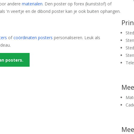
 voor andere
materialen
. Den poster op forex (kunststof) of
 als 'n veertje en de dibond poster kan je ook buiten ophangen.
Pri
Sted
ters
of
coördinaten posters
personaliseren. Leuk als
Ster
adeau.
Sted
Ster
an posters.
Tel
Mee
Mate
Cad
Meer