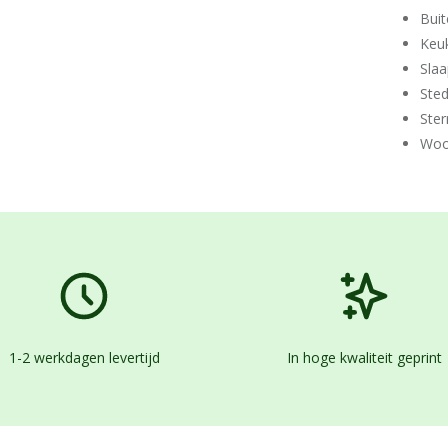
Buit
Keu
Sla
Ste
Ster
Woo
1-2 werkdagen levertijd
In hoge kwaliteit geprint