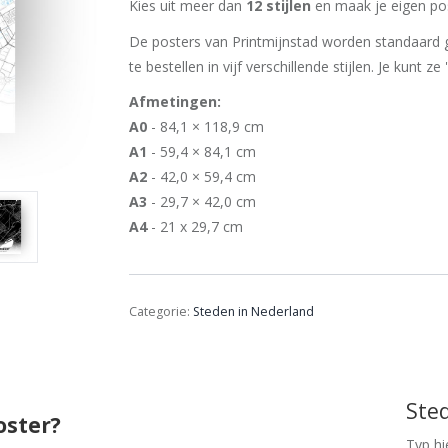
Kies uit meer dan
12 stijlen
en maak je eigen pos
De posters van Printmijnstad worden standaard g
te bestellen in vijf verschillende stijlen. Je kunt ze
Afmetingen:
A0
- 84,1 × 118,9 cm
A1
- 59,4 × 84,1 cm
A2
- 42,0 × 59,4 cm
A3
- 29,7 × 42,0 cm
A4
- 21 x 29,7 cm
Categorie:
Steden in Nederland
Ste
oster?
Typ hi