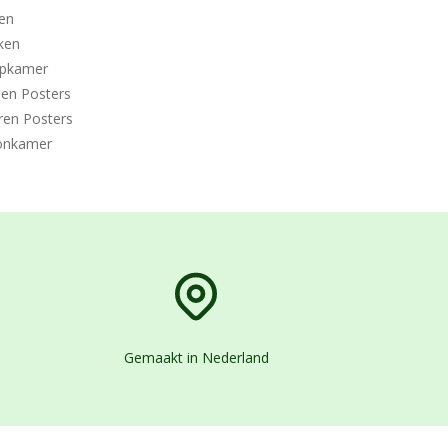
en
ken
apkamer
den Posters
ren Posters
nkamer
Gemaakt in Nederland