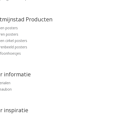
ntmijnstad Producten
en posters
ren posters
en cirkel posters
renbeeld posters
efoonhoesjes
r informatie
rialen
eaubon
 inspiratie