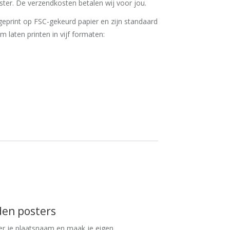
ter. De verzendkosten betalen wij voor jou.
eprint op FSC-gekeurd papier en zijn standaard
 'm laten printen in vijf formaten:
den posters
er je plaatsnaam en maak je eigen