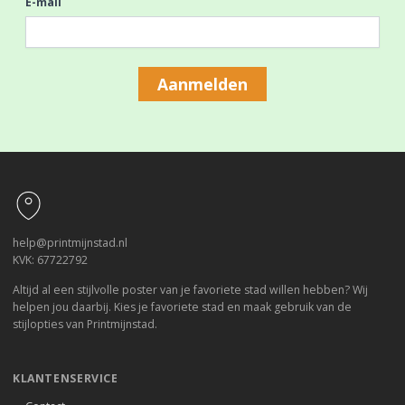
E-mail
Aanmelden
Footer
help@printmijnstad.nl
KVK: 67722792
Altijd al een stijlvolle poster van je favoriete stad willen hebben? Wij
helpen jou daarbij. Kies je favoriete stad en maak gebruik van de
stijlopties van Printmijnstad.
KLANTENSERVICE