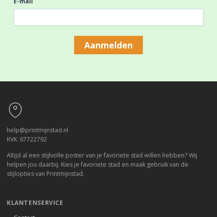
E-mail
Aanmelden
Footer
help@printmijnstad.nl
KVK: 67722792
Altijd al een stijlvolle poster van je favoriete stad willen hebben? Wij
helpen jou daarbij. Kies je favoriete stad en maak gebruik van de
stijlopties van Printmijnstad.
KLANTENSERVICE