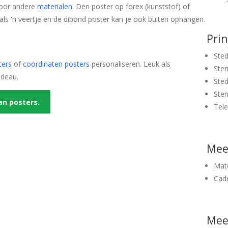
 voor andere
materialen
. Den poster op forex (kunststof) of
 als 'n veertje en de dibond poster kan je ook buiten ophangen.
Pri
Sted
ters
of
coördinaten posters
personaliseren. Leuk als
Ster
adeau.
Sted
Ster
an posters.
Tel
Mee
Mate
Cad
Meer