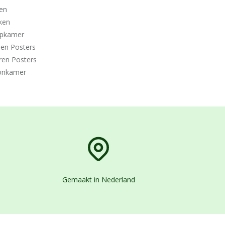
en
ken
apkamer
den Posters
ren Posters
nkamer
Gemaakt in Nederland