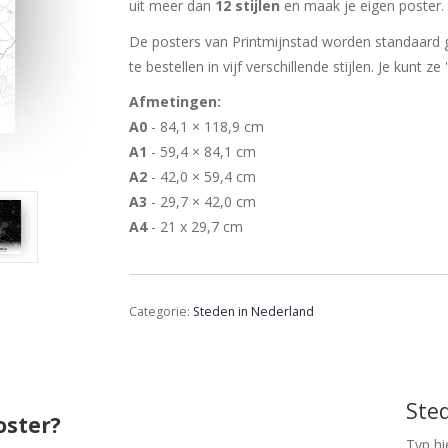
uit meer dan
12 stijlen
en maak je eigen poster. 
De posters van Printmijnstad worden standaard g
te bestellen in vijf verschillende stijlen. Je kunt ze
Afmetingen:
A0
- 84,1 × 118,9 cm
A1
- 59,4 × 84,1 cm
A2
- 42,0 × 59,4 cm
A3
- 29,7 × 42,0 cm
A4
- 21 x 29,7 cm
Categorie:
Steden in Nederland
Ste
oster?
Typ hi