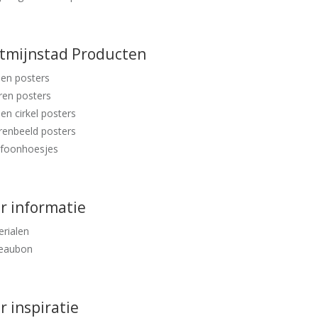
ntmijnstad Producten
en posters
ren posters
en cirkel posters
renbeeld posters
efoonhoesjes
r informatie
rialen
eaubon
 inspiratie