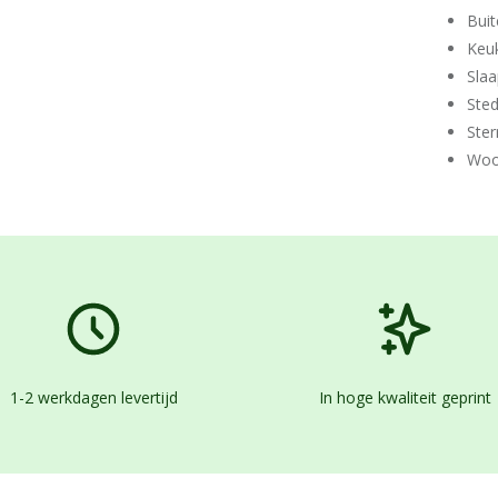
Buit
Keu
Sla
Ste
Ster
Woo
1-2 werkdagen levertijd
In hoge kwaliteit geprint