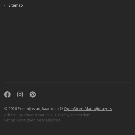
Sitemap
Facebook
Instagram
Pinterest
© 2026 Printmijnstad, kaartdata ©
OpenStreetMap-bijdragers
.
Adres: Speelmanstraat 15-1, 1063ZD, Amsterdam
Let op: Dit is geen bezoekadres