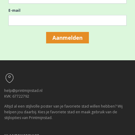
E-mail
Aanmelden
Footer
help@printmijnstad.nl
KVK: 67722792
Altijd al een stijlvolle poster van je favoriete stad willen hebben? Wij
helpen jou daarbij. Kies je favoriete stad en maak gebruik van de
stijlopties van Printmijnstad.