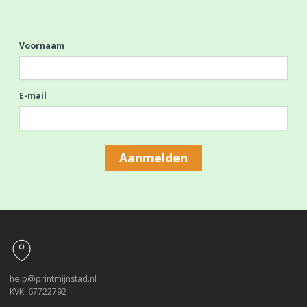
Voornaam
E-mail
Aanmelden
Footer
help@printmijnstad.nl
KVK: 67722792