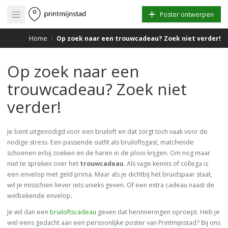
Open main menu
Poster ontwerpen
Home
/
Op zoek naar een trouwcadeau? Zoek niet verder!
Op zoek naar een
trouwcadeau? Zoek niet
verder!
Je bent uitgenodigd voor een bruiloft en dat zorgt toch vaak voor de
nodige stress. Een passende outfit als bruiloftsgast, matchende
schoenen erbij zoeken en de haren in de plooi krijgen. Om nog maar
niet te spreken over het
trouwcadeau
. Als vage kennis of collega is
een envelop met geld prima. Maar als je dichtbij het bruidspaar staat,
wil je misschien liever iets unieks geven. Of een extra cadeau naast de
welbekende envelop.
Je wil dan een
bruiloftscadeau
geven dat herinneringen oproept. Heb je
wel eens gedacht aan een persoonlijke poster van Printmijnstad? Bij ons