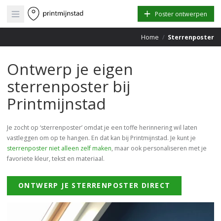
Open main menu
Poster ontwerpen
Home
/
Sterrenposter
Ontwerp je eigen
sterrenposter bij
Printmijnstad
Je zocht op ‘sterrenposter’ omdat je een toffe herinnering wil laten
vastleggen om op te hangen. En dat kan bij Printmijnstad. Je kunt je
sterrenposter niet alleen zelf maken
, maar ook personaliseren met je
favoriete kleur, tekst en materiaal.
ONTWERP JE STERRENPOSTER DIRECT