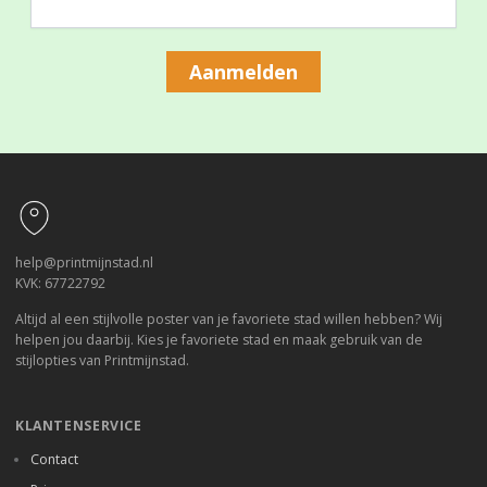
Aanmelden
Footer
help@printmijnstad.nl
KVK: 67722792
Altijd al een stijlvolle poster van je favoriete stad willen hebben? Wij
helpen jou daarbij. Kies je favoriete stad en maak gebruik van de
stijlopties van Printmijnstad.
KLANTENSERVICE
Contact