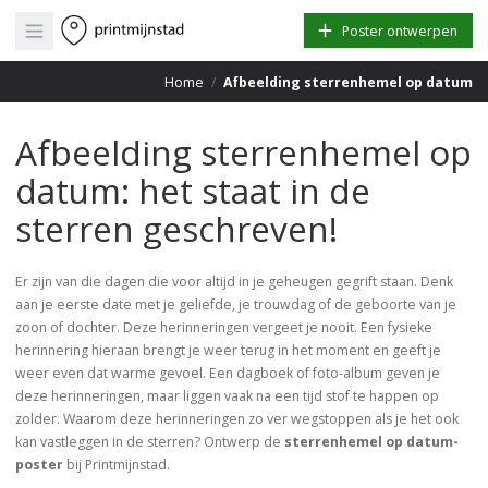
Open main menu
Poster ontwerpen
Home
/
Afbeelding sterrenhemel op datum
Afbeelding sterrenhemel op
datum: het staat in de
sterren geschreven!
Er zijn van die dagen die voor altijd in je geheugen gegrift staan. Denk
aan je eerste date met je geliefde, je trouwdag of de geboorte van je
zoon of dochter. Deze herinneringen vergeet je nooit. Een fysieke
herinnering hieraan brengt je weer terug in het moment en geeft je
weer even dat warme gevoel. Een dagboek of foto-album geven je
deze herinneringen, maar liggen vaak na een tijd stof te happen op
zolder. Waarom deze herinneringen zo ver wegstoppen als je het ook
kan vastleggen in de sterren? Ontwerp de
sterrenhemel op datum-
poster
bij Printmijnstad.