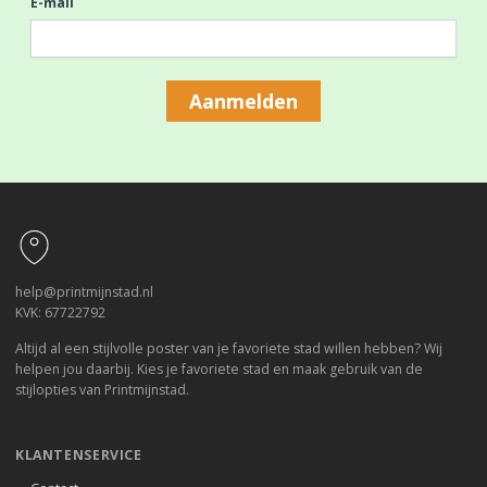
E-mail
Aanmelden
Footer
help@printmijnstad.nl
KVK: 67722792
Altijd al een stijlvolle poster van je favoriete stad willen hebben? Wij
helpen jou daarbij. Kies je favoriete stad en maak gebruik van de
stijlopties van Printmijnstad.
KLANTENSERVICE