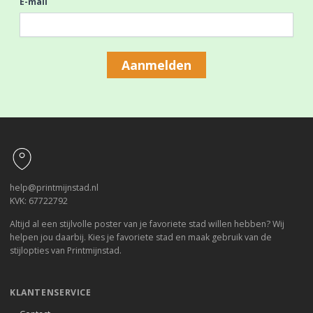
E-mail
Aanmelden
Footer
help@printmijnstad.nl
KVK: 67722792
Altijd al een stijlvolle poster van je favoriete stad willen hebben? Wij
helpen jou daarbij. Kies je favoriete stad en maak gebruik van de
stijlopties van Printmijnstad.
KLANTENSERVICE