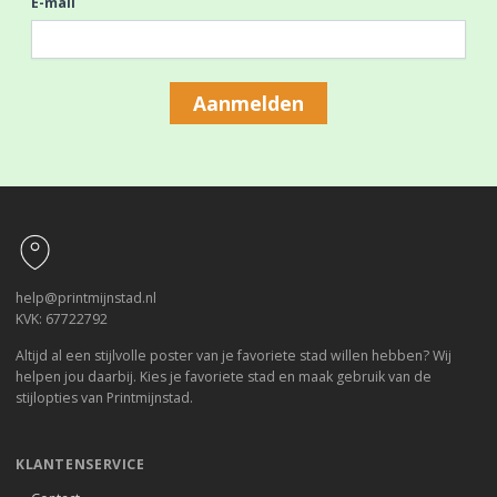
E-mail
Aanmelden
Footer
help@printmijnstad.nl
KVK: 67722792
Altijd al een stijlvolle poster van je favoriete stad willen hebben? Wij
helpen jou daarbij. Kies je favoriete stad en maak gebruik van de
stijlopties van Printmijnstad.
KLANTENSERVICE