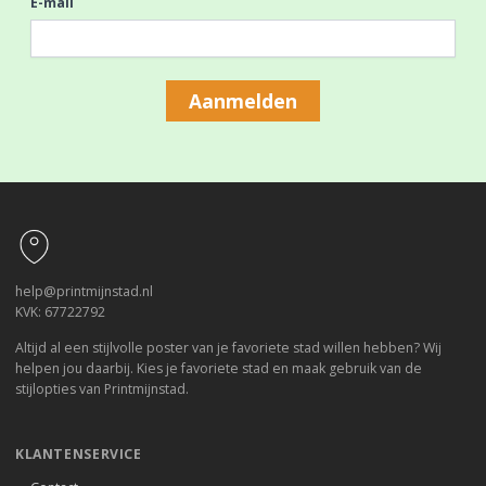
E-mail
Aanmelden
Footer
help@printmijnstad.nl
KVK: 67722792
Altijd al een stijlvolle poster van je favoriete stad willen hebben? Wij
helpen jou daarbij. Kies je favoriete stad en maak gebruik van de
stijlopties van Printmijnstad.
KLANTENSERVICE