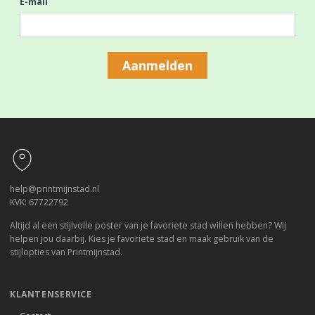
E-mail
Aanmelden
Footer
help@printmijnstad.nl
KVK: 67722792
Altijd al een stijlvolle poster van je favoriete stad willen hebben? Wij
helpen jou daarbij. Kies je favoriete stad en maak gebruik van de
stijlopties van Printmijnstad.
KLANTENSERVICE