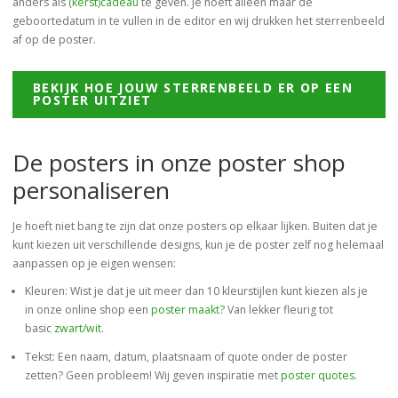
anders als
(kerst)cadeau
te geven. Je hoeft alleen maar de
geboortedatum in te vullen in de editor en wij drukken het sterrenbeeld
af op de poster.
BEKIJK HOE JOUW STERRENBEELD ER OP EEN
POSTER UITZIET
De posters in onze poster shop
personaliseren
Je hoeft niet bang te zijn dat onze posters op elkaar lijken. Buiten dat je
kunt kiezen uit verschillende designs, kun je de poster zelf nog helemaal
aanpassen op je eigen wensen:
Kleuren: Wist je dat je uit meer dan 10 kleurstijlen kunt kiezen als je
in onze online shop een
poster maakt?
Van lekker fleurig tot
basic
zwart/wit
.
Tekst: Een naam, datum, plaatsnaam of quote onder de poster
zetten? Geen probleem! Wij geven inspiratie met
poster quotes
.