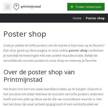
Open main menu
Poster ontwerpen
Home
/
Poster shop
Poster shop
Zoek je unieke én toffe posters om de muren in huis mee op te fleuren?
Dan zit je goed op deze pagina. In onze online
poster shop
combineer
je namelijk herinneringen met een unieke muurdecoratie. Bekijk de
verschillende soorten posters in onze shop en ontwerp je favoriet.
Over de poster shop van
Printmijnstad
Het leven is te kort om saaie wanddecoraties op te hangen. Daarom is
het ons doel om ieder interieur te voorzien van toffe posters. Iedereen
heeft wel een plek op deze aarde die van onschatbare waarde is. Het
kan het dorp zijn waar je bent opgegroeid of een exotische plek ver