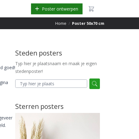
Poster ontwerpen
Home
/
Poster 50x70 cm
Steden posters
Typ hier je plaatsnaam en maak je eigen
jd goed!
stedenposter!
agina
Sterren posters
geveer
ld.