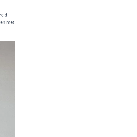
reld
ngen met