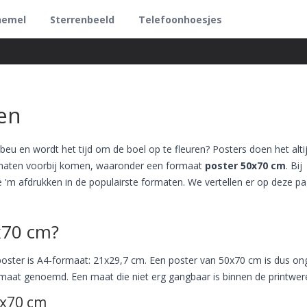
hemel
Sterrenbeeld
Telefoonhoesjes
en
eu en wordt het tijd om de boel op te fleuren? Posters doen het alti
formaten voorbij komen, waaronder een formaat
poster 50x70 cm
. Bij
je 'm afdrukken in de populairste formaten. We vertellen er op deze p
x70 cm?
oster is A4-formaat: 21x29,7 cm. Een poster van 50x70 cm is dus on
maat genoemd. Een maat die niet erg gangbaar is binnen de printwere
0x70 cm