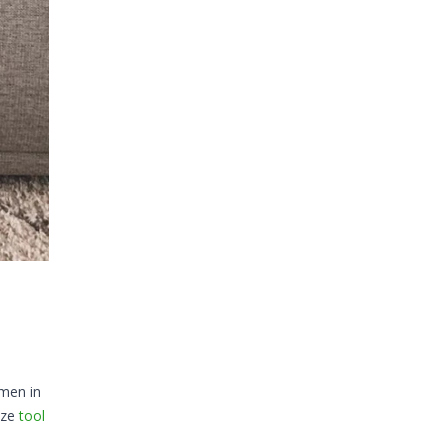
amen in
nze
tool