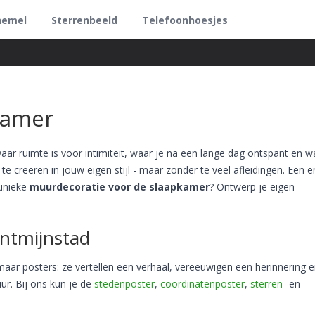
hemel
Sterrenbeeld
Telefoonhoesjes
kamer
 waar ruimte is voor intimiteit, waar je na een lange dag ontspant en w
te creëren in jouw eigen stijl - maar zonder te veel afleidingen. Een e
 unieke
muurdecoratie voor de slaapkamer
? Ontwerp je eigen
ntmijnstad
maar posters: ze vertellen een verhaal, vereeuwigen een herinnering 
ur. Bij ons kun je de
stedenposter
,
coördinatenposter
,
sterren
- en