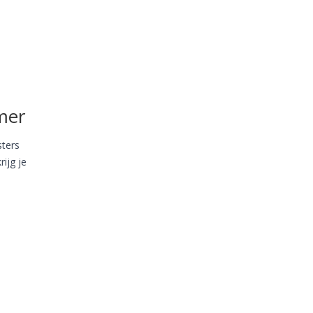
e
amer
sters
rijg je