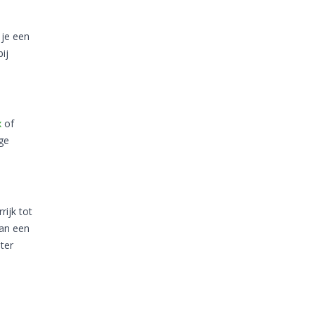
 je een
ij
x
of
ge
rijk tot
van een
ter