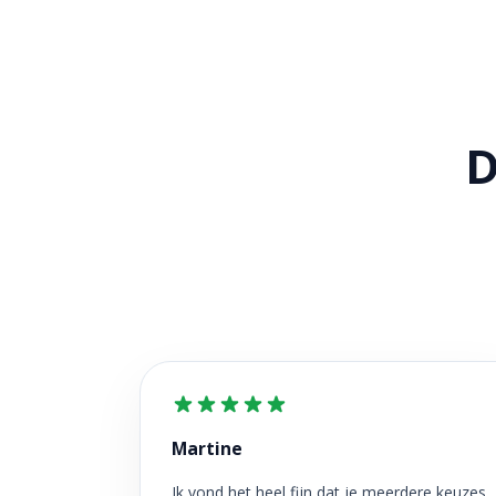
D
Martine
Ik vond het heel fijn dat je meerdere keuzes