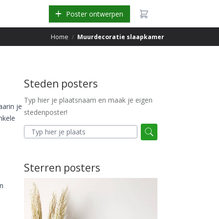
Poster ontwerpen
Home
/
Muurdecoratie slaapkamer
Steden posters
Typ hier je plaatsnaam en maak je eigen
aarin je
stedenposter!
nkele
Sterren posters
en