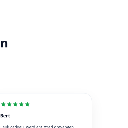
en
Bert
Leuk cadeau, werd erg goed ontvangen.