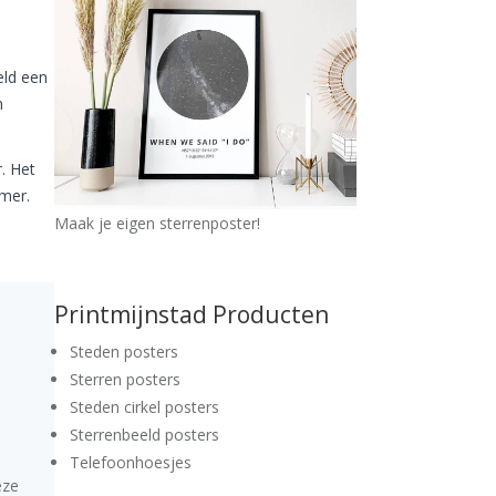
eld een
n
. Het
amer.
Maak je eigen sterrenposter!
Printmijnstad Producten
Steden posters
Sterren posters
Steden cirkel posters
Sterrenbeeld posters
Telefoonhoesjes
eze