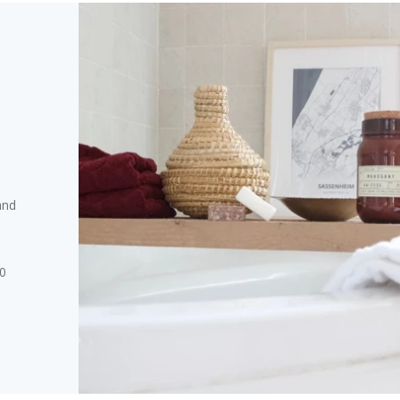
and
0