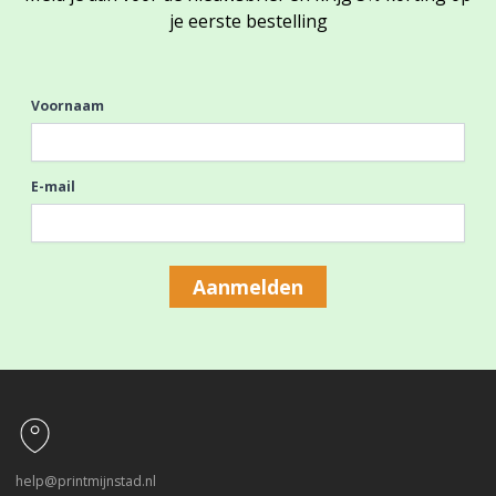
je eerste bestelling
Voornaam
E-mail
Aanmelden
Footer
help@printmijnstad.nl