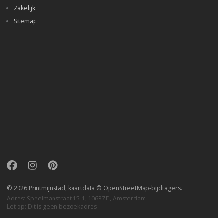
Zakelijk
Sitemap
Facebook
Instagram
Pinterest
© 2026 Printmijnstad, kaartdata ©
OpenStreetMap-bijdragers
.
Adres: Speelmanstraat 15-1, 1063ZD, Amsterdam
Let op: Dit is geen bezoekadres