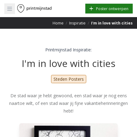
Open main menu
Poster ontwerpen
Home
/
Inspiratie
/
I'm in love with cities
Printmijnstad Inspiratie:
I'm in love with cities
Steden Posters
De stad waar je hebt gewoond, een stad waar je nog eens
naartoe wilt, of een stad waar jij fijne vakantieherinneringen
hebt!