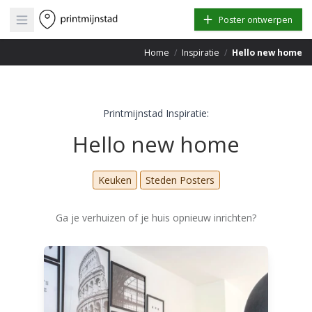
Open main menu
Poster ontwerpen
Home
/
Inspiratie
/
Hello new home
Printmijnstad Inspiratie:
Hello new home
Keuken
Steden Posters
Ga je verhuizen of je huis opnieuw inrichten?