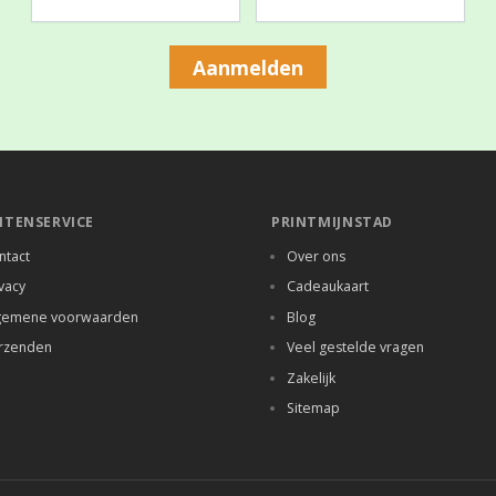
Aanmelden
NTENSERVICE
PRINTMIJNSTAD
ntact
Over ons
vacy
Cadeaukaart
gemene voorwaarden
Blog
rzenden
Veel gestelde vragen
Zakelijk
Sitemap