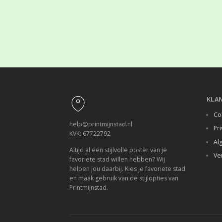
Footer
KLA
Co
help@printmijnstad.nl
Pri
KVK: 67722792
Al
Altijd al een stijlvolle poster van je
Ve
favoriete stad willen hebben? Wij
helpen jou daarbij. Kies je favoriete stad
en maak gebruik van de stijlopties van
Printmijnstad.