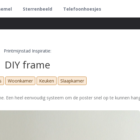
hemel
Sterrenbeeld
Telefoonhoesjes
Printmijnstad Inspiratie:
DIY frame
s
Woonkamer
Keuken
Slaapkamer
me. Een heel eenvoudig systeem om de poster snel op te kunnen han