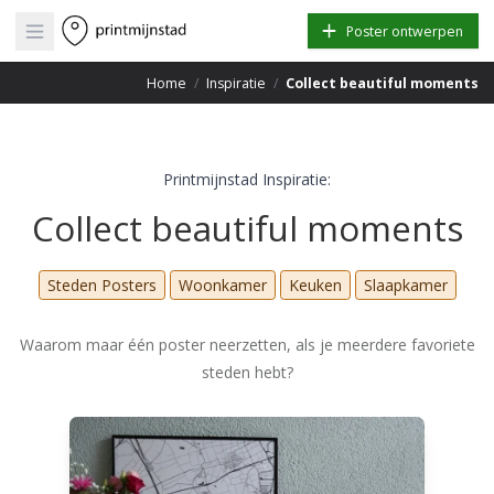
Open main menu
Poster ontwerpen
Home
/
Inspiratie
/
Collect beautiful moments
Printmijnstad Inspiratie:
Collect beautiful moments
Steden Posters
Woonkamer
Keuken
Slaapkamer
Waarom maar één poster neerzetten, als je meerdere favoriete
steden hebt?