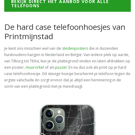
BEKIJK DIRECT HET AANBOD VOOR ALLE
TELEFOONS
De hard case telefoonhoesjes van
Printmijnstad
Je kent ons misschien wel van de
stedenposters
die in duizenden
huishoudens hangen in Nederland en België. Van iedere plek op aarde,
van Tilburg tot Tblisí, kun je de plattegrond vinden en laten afdrukken op
een poster,
muurcirkel
of als
puzzel
. En nu dus ook als print op je hard
case telefoonhoesje. Dit stevige hoesje beschermt je telefoon tegen de
ergste valschade én zorgt ervoor dat je altijd een herinnering in de
vorm van een plattegrond met je meedraagt.