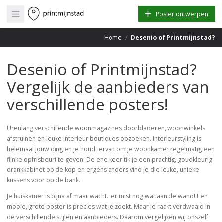
Open main menu
Poster ontwerpen
Home
/
Desenio of Printmijnstad?
Desenio of Printmijnstad?
Vergelijk de aanbieders van
verschillende posters!
Urenlang verschillende woonmagazines doorbladeren, woonwinkels
afstruinen en leuke interieur boutiques opzoeken. Interieurstyling is
helemaal jouw ding en je houdt ervan om je woonkamer regelmatig een
flinke opfrisbeurt te geven. De ene keer tik je een prachtig, goudkleurig
drankkabinet op de kop en ergens anders vind je die leuke, unieke
kussens voor op de bank.
Je huiskamer is bijna af maar wacht.. er mist nog wat aan de wand! Een
mooie, grote poster is precies wat je zoekt. Maar je raakt verdwaald in
de verschillende stijlen en aanbieders. Daarom vergelijken wij onszelf