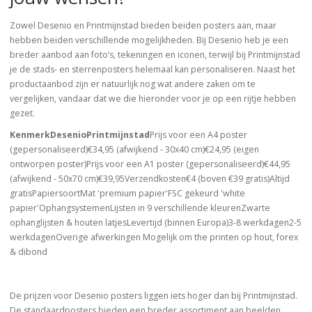
Zowel Desenio en Printmijnstad bieden beiden posters aan, maar
hebben beiden verschillende mogelijkheden. Bij Desenio heb je een
breder aanbod aan foto’s, tekeningen en iconen, terwijl bij Printmijnstad
je de stads- en sterrenposters helemaal kan personaliseren. Naast het
productaanbod zijn er natuurlijk nog wat andere zaken om te
vergelijken, vandaar dat we die hieronder voor je op een rijtje hebben
gezet.
KenmerkDesenioPrintmijnstad
Prijs voor een A4 poster
(gepersonaliseerd)€34,95 (afwijkend - 30x40 cm)€24,95 (eigen
ontworpen poster)Prijs voor een A1 poster (gepersonaliseerd)€44,95
(afwijkend - 50x70 cm)€39,95Verzendkosten€4 (boven €39 gratis)Altijd
gratisPapiersoortMat 'premium papier'FSC gekeurd 'white
papier'OphangsystemenLijsten in 9 verschillende kleurenZwarte
ophanglijsten & houten latjesLevertijd (binnen Europa)3-8 werkdagen2-5
werkdagenOverige afwerkingen Mogelijk om the printen op hout, forex
& dibond
De prijzen voor Desenio posters liggen iets hoger dan bij Printmijnstad.
De standaardposters bieden een breder assortiment aan beelden,