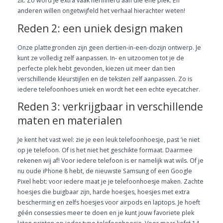
zit. Zo word je extra vaak herinnerd aan die ene plek. En
anderen willen ongetwijfeld het verhaal hierachter weten!
Reden 2: een uniek design maken
Onze plattegronden zijn geen dertien-in-een-dozijn ontwerp. Je
kunt ze volledig zelf aanpassen. In- en uitzoomen tot je de
perfecte plek hebt gevonden, kiezen uit meer dan tien
verschillende kleurstijlen en de teksten zelf aanpassen. Zo is
iedere telefoonhoes uniek en wordt het een echte eyecatcher.
Reden 3: verkrijgbaar in verschillende
maten en materialen
Je kent het vast wel: zie je een leuk telefoonhoesje, past ‘ie niet
op je telefoon. Of is het niet het geschikte formaat. Daarmee
rekenen wij af! Voor iedere telefoon is er namelijk wat wils. Of je
nu oude iPhone 8 hebt, de nieuwste Samsung of een Google
Pixel hebt: voor iedere maat je je telefoonhoesje maken. Zachte
hoesjes die buigbaar zijn, harde hoesjes, hoesjes met extra
bescherming en zelfs hoesjes voor airpods en laptops. Je hoeft
géén consessies meer te doen en je kunt jouw favoriete plek