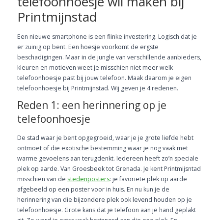
telefoonhoesje wil maken bij
Printmijnstad
Een nieuwe smartphone is een flinke investering. Logisch dat je
er zuinig op bent. Een hoesje voorkomt de ergste
beschadigingen. Maar in de jungle van verschillende aanbieders,
kleuren en motieven weet je misschien niet meer welk
telefoonhoesje past bij jouw telefoon. Maak daarom je eigen
telefoonhoesje bij Printmijnstad. Wij geven je 4 redenen.
Reden 1: een herinnering op je
telefoonhoesje
De stad waar je bent opgegroeid, waar je je grote liefde hebt
ontmoet of die exotische bestemming waar je nog vaak met
warme gevoelens aan terugdenkt. Iedereen heeft zo’n speciale
plek op aarde. Van Groesbeek tot Grenada. Je kent Printmijsntad
misschien van de
stedenposters
: je favoriete plek op aarde
afgebeeld op een poster voor in huis. En nu kun je de
herinnering van die bijzondere plek ook levend houden op je
telefoonhoesje. Grote kans dat je telefoon aan je hand geplakt