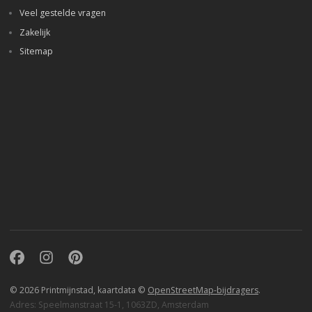
Veel gestelde vragen
Zakelijk
Sitemap
Facebook
Instagram
Pinterest
© 2026 Printmijnstad, kaartdata ©
OpenStreetMap-bijdragers
.
Adres: Speelmanstraat 15-1, 1063ZD, Amsterdam