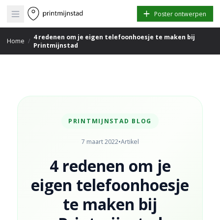
Open main menu
Poster ontwerpen
4 redenen om je eigen telefoonhoesje te maken bij
Home
/
Printmijnstad
PRINTMIJNSTAD BLOG
7 maart 2022
•
Artikel
4 redenen om je
eigen telefoonhoesje
te maken bij