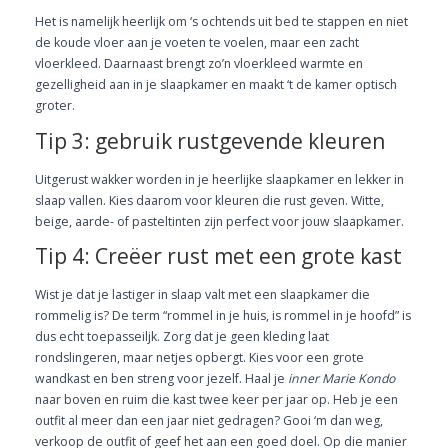
Het is namelijk heerlijk om ‘s ochtends uit bed te stappen en niet
de koude vloer aan je voeten te voelen, maar een zacht
vloerkleed. Daarnaast brengt zo’n vloerkleed warmte en
gezelligheid aan in je slaapkamer en maakt ‘t de kamer optisch
groter.
Tip 3: gebruik rustgevende kleuren
Uitgerust wakker worden in je heerlijke slaapkamer en lekker in
slaap vallen. Kies daarom voor kleuren die rust geven. Witte,
beige, aarde- of pasteltinten zijn perfect voor jouw slaapkamer.
Tip 4: Creëer rust met een grote kast
Wist je dat je lastiger in slaap valt met een slaapkamer die
rommelig is? De term “rommel in je huis, is rommel in je hoofd” is
dus echt toepasseiljk. Zorg dat je geen kleding laat
rondslingeren, maar netjes opbergt. Kies voor een grote
wandkast en ben streng voor jezelf. Haal je
inner Marie Kondo
naar boven en ruim die kast twee keer per jaar op. Heb je een
outfit al meer dan een jaar niet gedragen? Gooi ‘m dan weg,
verkoop de outfit of geef het aan een goed doel. Op die manier