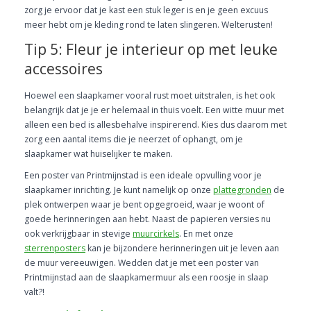
zorg je ervoor dat je kast een stuk leger is en je geen excuus
meer hebt om je kleding rond te laten slingeren. Welterusten!
Tip 5: Fleur je interieur op met leuke
accessoires
Hoewel een slaapkamer vooral rust moet uitstralen, is het ook
belangrijk dat je je er helemaal in thuis voelt. Een witte muur met
alleen een bed is allesbehalve inspirerend. Kies dus daarom met
zorg een aantal items die je neerzet of ophangt, om je
slaapkamer wat huiselijker te maken.
Een poster van Printmijnstad is een ideale opvulling voor je
slaapkamer inrichting. Je kunt namelijk op onze
plattegronden
de
plek ontwerpen waar je bent opgegroeid, waar je woont of
goede herinneringen aan hebt. Naast de papieren versies nu
ook verkrijgbaar in stevige
muurcirkels
. En met onze
sterrenposters
kan je bijzondere herinneringen uit je leven aan
de muur vereeuwigen. Wedden dat je met een poster van
Printmijnstad aan de slaapkamermuur als een roosje in slaap
valt?!