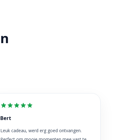
en
Bert
Leuk cadeau, werd erg goed ontvangen.
Perfect om mooie momenten mee vast te