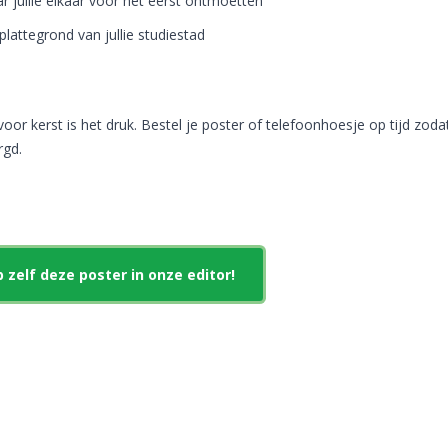
r jullie elkaar voor het eerst ontmoetten
lattegrond van jullie studiestad
oor kerst is het druk. Bestel je poster of telefoonhoesje op tijd zoda
rgd.
zelf deze poster in onze editor!