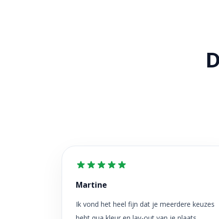
D
Martine
Ik vond het heel fijn dat je meerdere keuzes
hebt qua kleur en lay-out van je plaats.