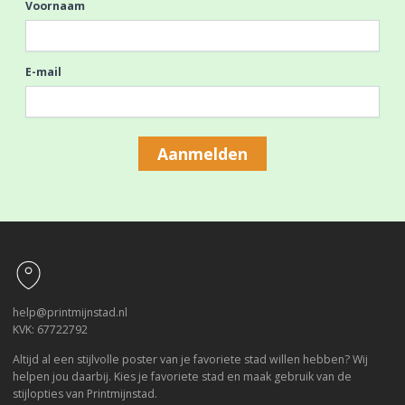
Voornaam
E-mail
Aanmelden
Footer
help@printmijnstad.nl
KVK: 67722792
Altijd al een stijlvolle poster van je favoriete stad willen hebben? Wij
helpen jou daarbij. Kies je favoriete stad en maak gebruik van de
stijlopties van Printmijnstad.