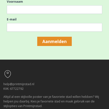
Voornaam
E-mail
Aanmelden
Footer
help@printmijnstad.nl
KVK: 67722792
Altijd al een stijlvolle poster van je favoriete stad willen hebben? Wij
helpen jou daarbij. Kies je favoriete stad en maak gebruik van de
stijlopties van Printmijnstad.