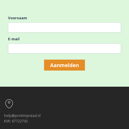
Voornaam
E-mail
Aanmelden
Footer
help@printmijnstad.nl
KVK: 67722792