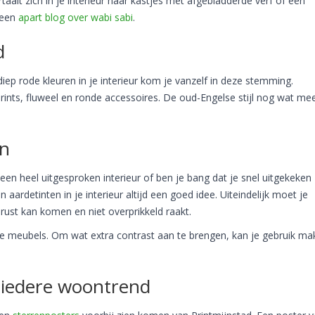
aalt zich in je interieur naar kastjes met afgebladderde verf of een
 een
apart blog over wabi sabi
.
d
ep rode kleuren in je interieur kom je vanzelf in deze stemming.
nts, fluweel en ronde accessoires. De oud-Engelse stijl nog wat me
en
 een heel uitgesproken interieur of ben je bang dat je snel uitgekeken
 aardetinten in je interieur altijd een goed idee. Uiteindelijk moet je
 rust kan komen en niet overprikkeld raakt.
ige meubels. Om wat extra contrast aan te brengen, kan je gebruik m
r iedere woontrend