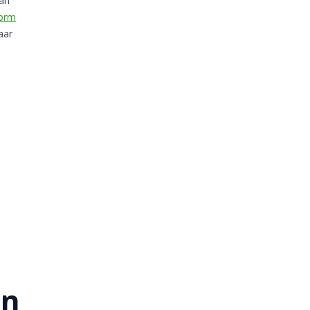
van
vorm
aar
en