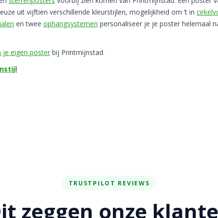
en
sterrenposters
voorbij zien komen van Printmijnstad. Een poster 
euze uit vijftien verschillende kleurstijlen, mogelijkheid om ‘t in
cirkel
ialen
en twee
ophangsystemen
personaliseer je je poster helemaal n
je eigen poster
bij Printmijnstad.
stijl
TRUSTPILOT REVIEWS
it zeggen onze klant