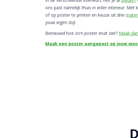
In de verschillende interieurs heb je al
steden-
ons past namelijk thuis in ieder interieur. Met k
of op poster te printen en keuze uit drie
mater
jouw eigen stijl.
Benieuwd hoe zo’n poster eruit ziet?
Maak dan 
Maak een poster aangepast op jouw woon
D