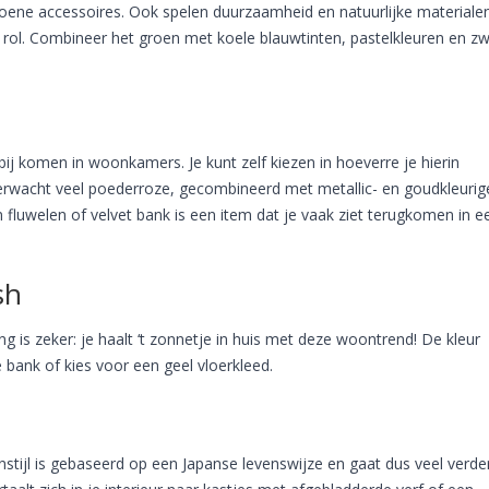
oene accessoires. Ook spelen duurzaamheid en natuurlijke materialen
e rol. Combineer het groen met koele blauwtinten, pastelkleuren en z
ij komen in woonkamers. Je kunt zelf kiezen in hoeverre je hierin
Verwacht veel poederroze, gecombineerd met metallic- en goudkleurig
 fluwelen of velvet bank is een item dat je vaak ziet terugkomen in e
sh
ing is zeker: je haalt ‘t zonnetje in huis met deze woontrend! De kleur
 bank of kies voor een geel vloerkleed.
stijl is gebaseerd op een Japanse levenswijze en gaat dus veel verde