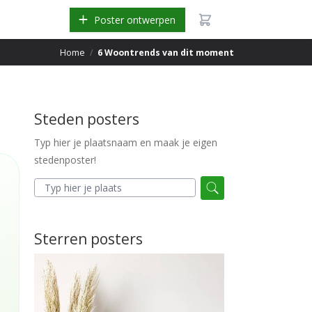
Poster ontwerpen
Home
/
6 Woontrends van dit moment
Steden posters
Typ hier je plaatsnaam en maak je eigen
stedenposter!
Sterren posters