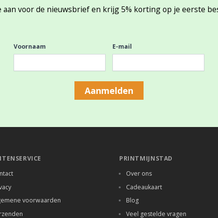
 aan voor de nieuwsbrief en krijg 5% korting op je eerste be
Voornaam
E-mail
Aanmelden
NTENSERVICE
PRINTMIJNSTAD
ntact
Over ons
vacy
Cadeaukaart
gemene voorwaarden
Blog
rzenden
Veel gestelde vragen