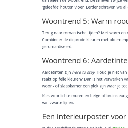
dan alleen de woontrend. Deze levenswijze vert
‘geleefde’ houten vloer. Eerder schreven we al
Woontrend 5: Warm roo
Terug naar romantische tijden? Met warm en di
Combineer de dieprode kleuren met bloemenpri
geromantiseerd.
Woontrend 6: Aardetint
Aardetinten zijn
here to stay
. Houd je niet van
raakt op felle kleuren? Dan is het verwerken van
woon- of slaapkamer een plek zijn waar je tot
Kies voor lichte muren en beige of bruinkleur
van zwarte lijnen.
Een interieurposter voo