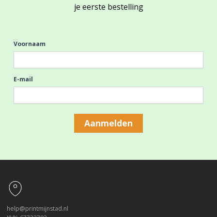
je eerste bestelling
Voornaam
E-mail
Aanmelden
Footer
help@printmijnstad.nl