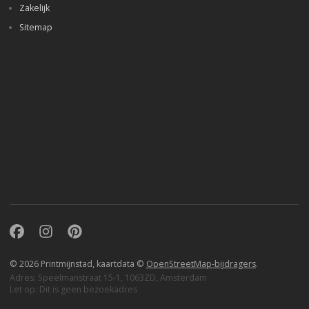
Zakelijk
Sitemap
Facebook
Instagram
Pinterest
© 2026 Printmijnstad, kaartdata ©
OpenStreetMap-bijdragers
.
Adres: Speelmanstraat 15-1, 1063ZD, Amsterdam
Let op: Dit is geen bezoekadres