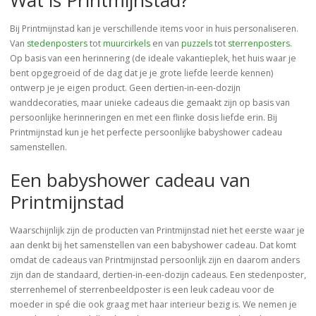
Wat is Printmijnstad?
Bij Printmijnstad kan je verschillende items voor in huis personaliseren.
Van
stedenposters
tot
muurcirkels
en van
puzzels
tot
sterrenposters
.
Op basis van een herinnering (de ideale vakantieplek, het huis waar je
bent opgegroeid of de dag dat je je grote liefde leerde kennen)
ontwerp je je eigen product. Geen dertien-in-een-dozijn
wanddecoraties, maar unieke cadeaus die gemaakt zijn op basis van
persoonlijke herinneringen en met een flinke dosis liefde erin. Bij
Printmijnstad kun je het perfecte persoonlijke babyshower cadeau
samenstellen.
Een babyshower cadeau van
Printmijnstad
Waarschijnlijk zijn de producten van Printmijnstad niet het eerste waar je
aan denkt bij het samenstellen van een babyshower cadeau. Dat komt
omdat de cadeaus van Printmijnstad persoonlijk zijn en daarom anders
zijn dan de standaard, dertien-in-een-dozijn cadeaus. Een stedenposter,
sterrenhemel of sterrenbeeldposter is een leuk cadeau voor de
moeder in spé die ook graag met haar interieur bezig is. We nemen je