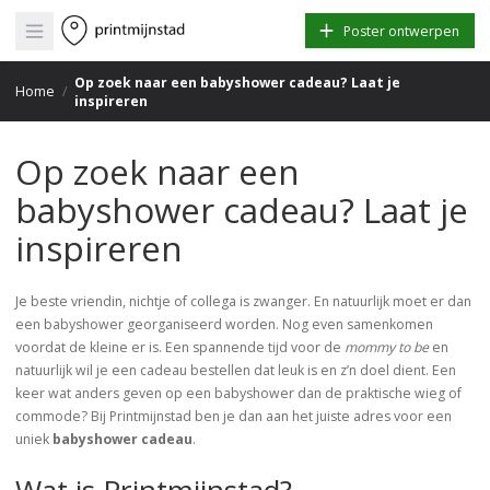
Open main menu
Poster ontwerpen
Op zoek naar een babyshower cadeau? Laat je
Home
/
inspireren
Op zoek naar een
babyshower cadeau? Laat je
inspireren
Je beste vriendin, nichtje of collega is zwanger. En natuurlijk moet er dan
een babyshower georganiseerd worden. Nog even samenkomen
voordat de kleine er is. Een spannende tijd voor de
mommy to be
en
natuurlijk wil je een cadeau bestellen dat leuk is en z’n doel dient. Een
keer wat anders geven op een babyshower dan de praktische wieg of
commode? Bij Printmijnstad ben je dan aan het juiste adres voor een
uniek
babyshower cadeau
.