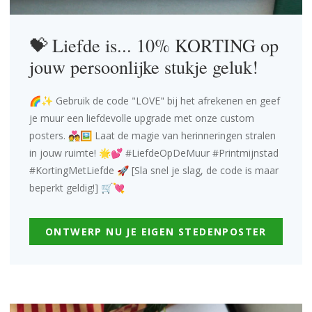
💝 Liefde is... 10% KORTING op
jouw persoonlijke stukje geluk!
🌈✨ Gebruik de code "LOVE" bij het afrekenen en geef
je muur een liefdevolle upgrade met onze custom
posters. 💑🖼️ Laat de magie van herinneringen stralen
in jouw ruimte! 🌟💕 #LiefdeOpDeMuur #Printmijnstad
#KortingMetLiefde 🚀 [Sla snel je slag, de code is maar
beperkt geldig!] 🛒💘
ONTWERP NU JE EIGEN STEDENPOSTER