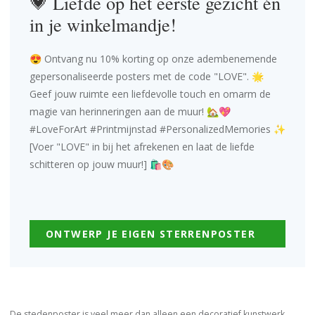
💗 Liefde op het eerste gezicht én
in je winkelmandje!
😍 Ontvang nu 10% korting op onze adembenemende
gepersonaliseerde posters met de code "LOVE". 🌟
Geef jouw ruimte een liefdevolle touch en omarm de
magie van herinneringen aan de muur! 🏡💖
#LoveForArt #Printmijnstad #PersonalizedMemories ✨
[Voer "LOVE" in bij het afrekenen en laat de liefde
schitteren op jouw muur!] 🛍️🎨
ONTWERP JE EIGEN STERRENPOSTER
De stedenposter is veel meer dan alleen een decoratief kunstwerk