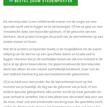
🏙️ BESTEL JOUW STEDENPOSTER
De sterrenposter is een schitterende manier om de magie van een
speciale nacht vast te leggen en te vereeuwigen. Of het nu gaat om een
romantische date, een bijzonder jubileum, of de geboorte van een
dierbare, deze posters brengen de pracht van de sterrenhemel op een
unieke manier tot leven.
Wat deze posters zo bijzonder maakt, is de mogelijkheid om de exacte
uitlijning van de sterren op een specifieke datum en locatie vast te
leggen. Hierdoor kun je de nachtelijke hemel van dat ene moment in de
tijd in al zijn glorie bewonderen. De gepersonaliseerde sterrenposter
dient niet alleen als een visueel aantrekkelijk kunstwerk, maar ook als
een tastbare herinnering aan een betekenisvolle gebeurtenis.
Of je nu kiest voor een poster die de sterrenhemel toont op het
moment van je huwelijk, de dag van de geboorte van je kind, of een
andere speciale gelegenheid, elke poster wordt op maat gemaakt om
jouw verhaal te vertellen. Het is niet alleen een decoratief stuk voor aan
de muur, maar ook een emotionele reis terug naar die specifieke nacht,
onder de glinsterende sterren. De sterrenposter is dan ook meer dan