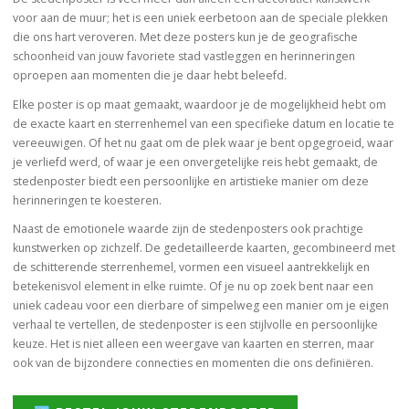
voor aan de muur; het is een uniek eerbetoon aan de speciale plekken
die ons hart veroveren. Met deze posters kun je de geografische
schoonheid van jouw favoriete stad vastleggen en herinneringen
oproepen aan momenten die je daar hebt beleefd.
Elke poster is op maat gemaakt, waardoor je de mogelijkheid hebt om
de exacte kaart en sterrenhemel van een specifieke datum en locatie te
vereeuwigen. Of het nu gaat om de plek waar je bent opgegroeid, waar
je verliefd werd, of waar je een onvergetelijke reis hebt gemaakt, de
stedenposter biedt een persoonlijke en artistieke manier om deze
herinneringen te koesteren.
Naast de emotionele waarde zijn de stedenposters ook prachtige
kunstwerken op zichzelf. De gedetailleerde kaarten, gecombineerd met
de schitterende sterrenhemel, vormen een visueel aantrekkelijk en
betekenisvol element in elke ruimte. Of je nu op zoek bent naar een
uniek cadeau voor een dierbare of simpelweg een manier om je eigen
verhaal te vertellen, de stedenposter is een stijlvolle en persoonlijke
keuze. Het is niet alleen een weergave van kaarten en sterren, maar
ook van de bijzondere connecties en momenten die ons definiëren.