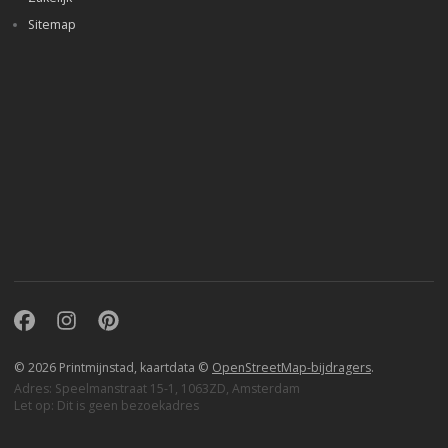
Sitemap
Facebook
Instagram
Pinterest
© 2026 Printmijnstad, kaartdata ©
OpenStreetMap-bijdragers
.
Adres: Speelmanstraat 15-1, 1063ZD, Amsterdam
Let op: Dit is geen bezoekadres