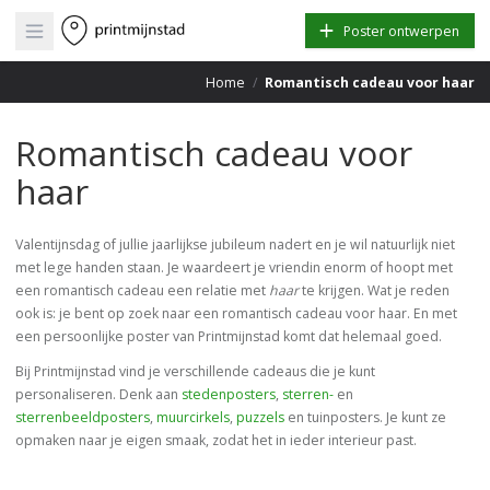
Open main menu
Poster ontwerpen
Home
/
Romantisch cadeau voor haar
Romantisch cadeau voor
haar
Valentijnsdag of jullie jaarlijkse jubileum nadert en je wil natuurlijk niet
met lege handen staan. Je waardeert je vriendin enorm of hoopt met
een romantisch cadeau een relatie met
haar
te krijgen. Wat je reden
ook is: je bent op zoek naar een romantisch cadeau voor haar. En met
een persoonlijke poster van Printmijnstad komt dat helemaal goed.
Bij Printmijnstad vind je verschillende cadeaus die je kunt
personaliseren. Denk aan
stedenposters
,
sterren-
en
sterrenbeeldposters
,
muurcirkels
,
puzzels
en tuinposters. Je kunt ze
opmaken naar je eigen smaak, zodat het in ieder interieur past.