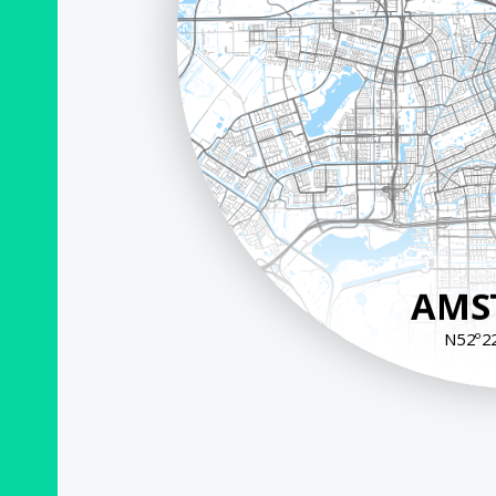
AMS
N52º22