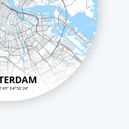
40 cm
TERDAM
'45" E4º53'24"
40 cm