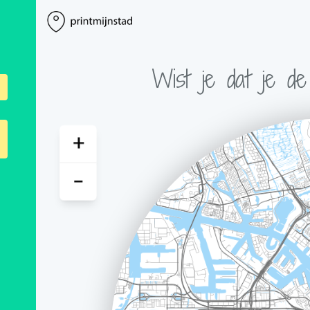
Wist je dat je d
+
-