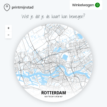
Winkelwagen
0
Wist je dat je de kaart kan bewegen?
+
-
40 cm
ROTTERDAM
N51º55'28" E4º28'40"