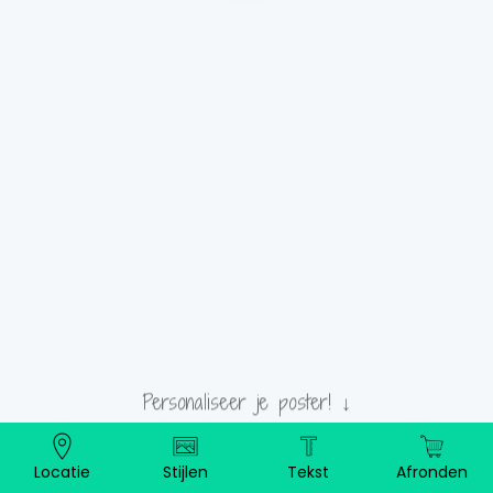
40 cm
Personaliseer je poster! ↓
Locatie
Stijlen
Tekst
Afronden