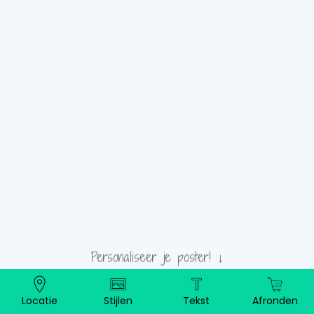
40 cm
Personaliseer je poster! ↓
Locatie
Stijlen
Tekst
Afronden