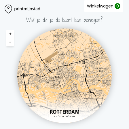
Winkelwagen
0
Wist je dat je de kaart kan bewegen?
+
-
40 cm
ROTTERDAM
N51º55'28" E4º28'40"