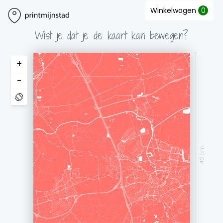
Winkelwagen
0
Wist je dat je de kaart kan bewegen?
+
-
42 cm