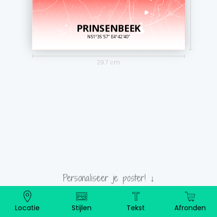
PRINSENBEEK
N51º35'57" E4º42'40"
29.7 cm
Personaliseer je poster! ↓
Locatie
Stijlen
Tekst
Afronden