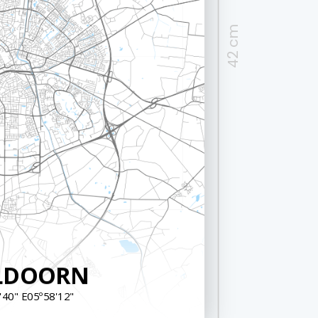
42 cm
LDOORN
'40" E05º58'12"