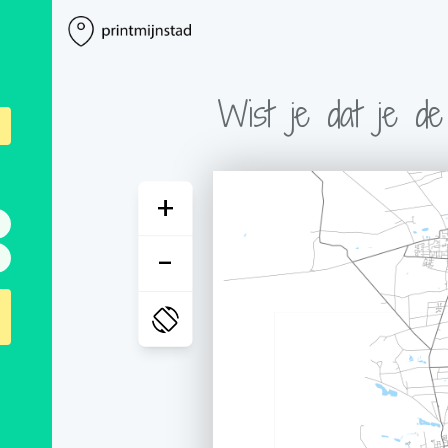
Wist je dat je d
+
-