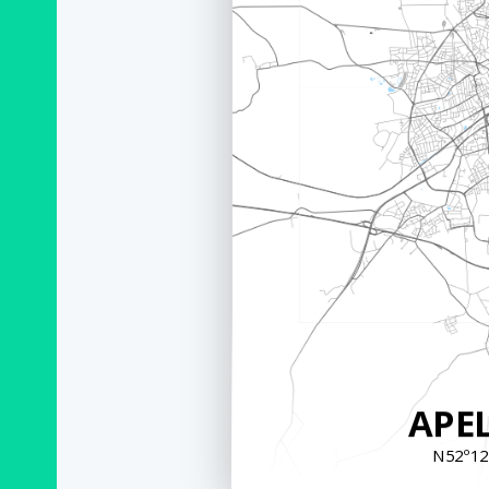
APE
N52º12