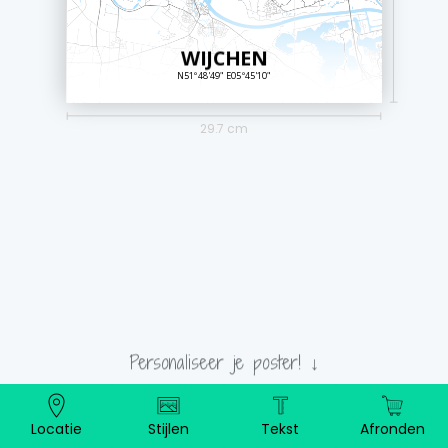
WIJCHEN
N51º48'49" E05º45'10"
29.7 cm
Personaliseer je poster! ↓
Locatie
Stijlen
Tekst
Afronden