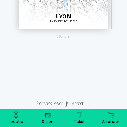
LYON
N45º45'51" E04º50'08"
29.7 cm
Personaliseer je poster! ↓
Locatie
Stijlen
Tekst
Afronden