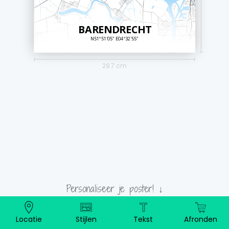
BARENDRECHT
N51º51'05" E04º32'55"
29.7 cm
Personaliseer je poster! ↓
Locatie
Stijlen
Tekst
Afronden